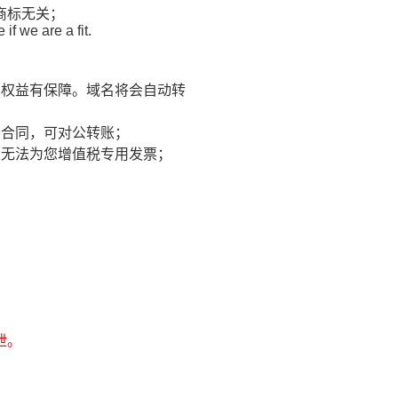
商标无关；
f we are a fit.
方权益有保障。域名将会自动转
签合同，可对公转账；
业无法为您增值税专用发票；
泄。