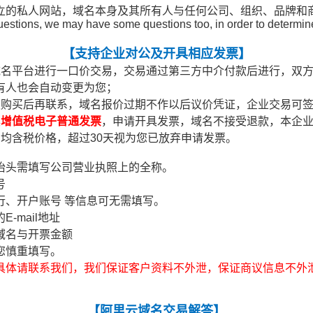
立的私人网站，域名本身及其所有人与任何公司、组织、品牌和
stions, we may have some questions too, in order to determine i
【
支持企业对公及开具相应发票
】
域名平台进行一口价交易，交易通过第三方中介付款后进行，双
有人也会自动变更为您；
认购买后再联系，域名报价过期不作以后议价凭证，企业交易可
具
增值税电子普通发票
，申请开具发票，域名不接受退款，本企
均含税价格，超过30天视为您已放弃申请发票。
抬头需填写公司营业执照上的全称。
号
行、开户账号 等信息可无需填写。
-mail地址
域名与开票金额
您慎重填写。
具体请联系我们，我们保证客户资料不外泄，保证商议信息不外
【
阿里云域名交易解答
】