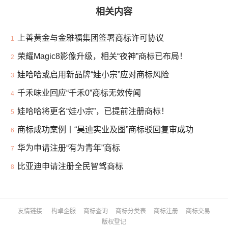
相关内容
上善黄金与金雅福集团签署商标许可协议
1
荣耀Magic8影像升级，相关“夜神”商标已布局！
2
娃哈哈或启用新品牌“娃小宗”应对商标风险
3
千禾味业回应“千禾0”商标无效传闻
4
娃哈哈将更名“娃小宗”，已提前注册商标！
5
商标成功案例丨“昊迪实业及图”商标驳回复审成功
6
华为申请注册“有为青年”商标
7
比亚迪申请注册全民智驾商标
8
友情链接
构卓企服
商标查询
商标分类表
商标注册
商标交易
版权登记