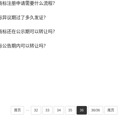
商标注册申请需要什么流程？
标异议期过了多久发证？
商标还在公示期可以转让吗？
标公告期内可以转让吗？
···
首页
32
33
34
35
36
36/36
尾页