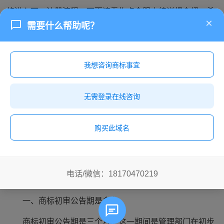
将进入下一注册流程。下面请看构卓企服小编详细介绍，希
×
需要什么帮助呢？
望对您有所帮助。
我想咨询商标事宜
无需登录在线咨询
购买此域名
电话/微信：18170470219
一、商标初审公告期是多久
商标初审公告期是三个月。这一期间是管理部门在初步